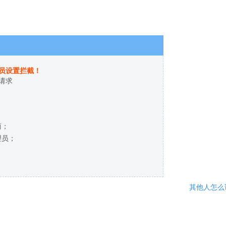
员设置拦截！
请求
商；
理员；
其他人怎么