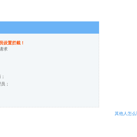
员设置拦截！
请求
商；
理员；
其他人怎么