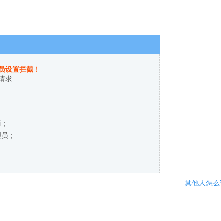
员设置拦截！
请求
商；
理员；
其他人怎么