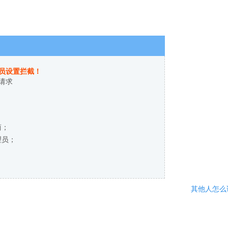
员设置拦截！
请求
商；
理员；
其他人怎么