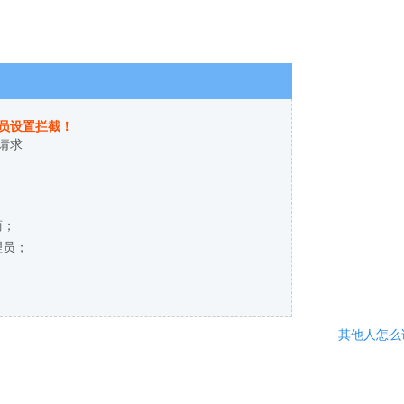
员设置拦截！
请求
商；
理员；
其他人怎么