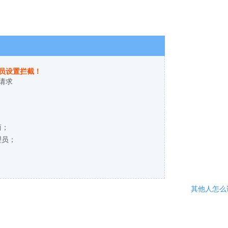
员设置拦截！
请求
商；
理员；
其他人怎么