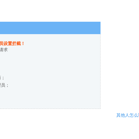
员设置拦截！
请求
商；
理员；
其他人怎么