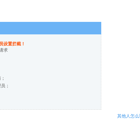
员设置拦截！
请求
商；
理员；
其他人怎么