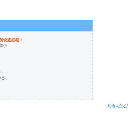
员设置拦截！
请求
商；
理员；
其他人怎么