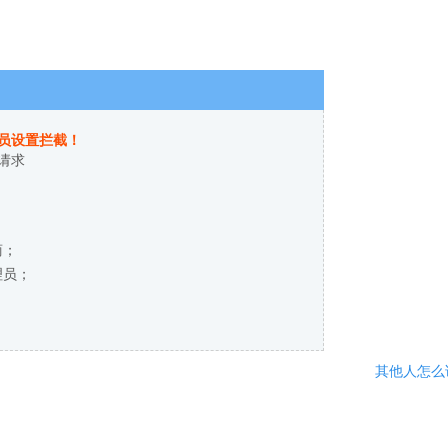
员设置拦截！
请求
商；
理员；
其他人怎么