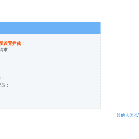
员设置拦截！
请求
商；
理员；
其他人怎么