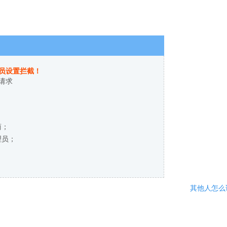
员设置拦截！
请求
商；
理员；
其他人怎么