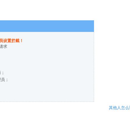
员设置拦截！
请求
商；
理员；
其他人怎么