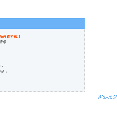
员设置拦截！
请求
商；
理员；
其他人怎么