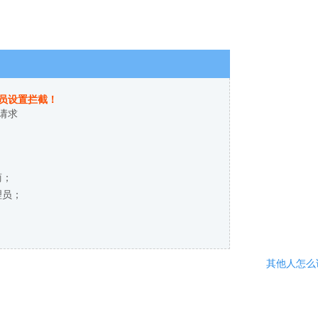
员设置拦截！
请求
商；
理员；
其他人怎么