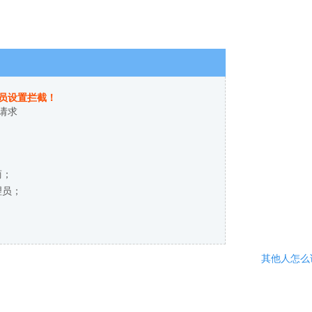
员设置拦截！
请求
商；
理员；
其他人怎么