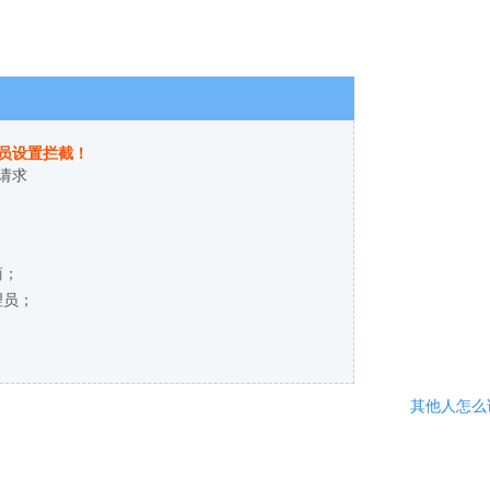
员设置拦截！
请求
商；
理员；
其他人怎么