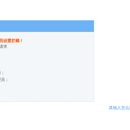
员设置拦截！
请求
商；
理员；
其他人怎么