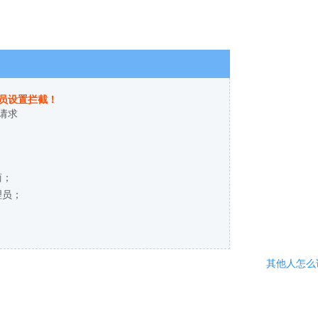
员设置拦截！
请求
商；
理员；
其他人怎么