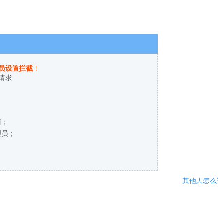
员设置拦截！
请求
商；
理员；
其他人怎么