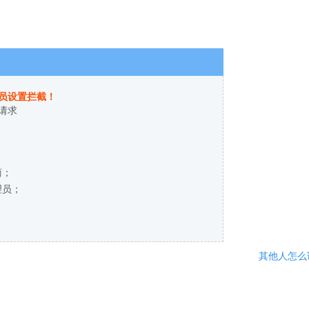
员设置拦截！
请求
商；
理员；
其他人怎么