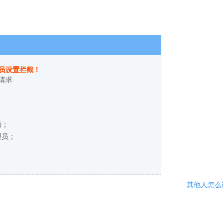
员设置拦截！
请求
商；
理员；
其他人怎么