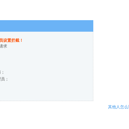
员设置拦截！
请求
商；
理员；
其他人怎么