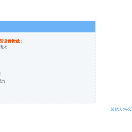
员设置拦截！
请求
商；
理员；
其他人怎么