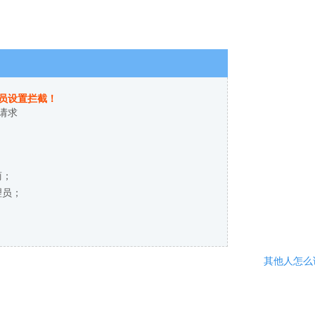
员设置拦截！
请求
商；
理员；
其他人怎么