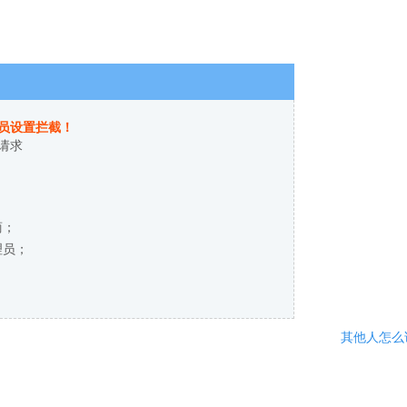
员设置拦截！
请求
商；
理员；
其他人怎么