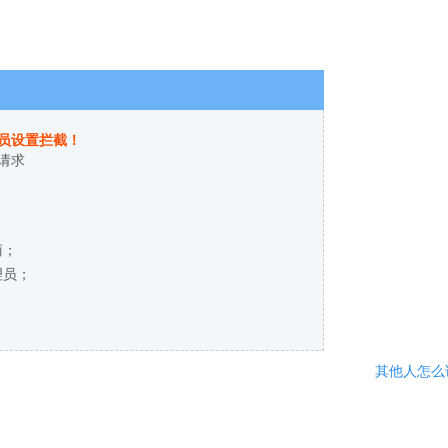
员设置拦截！
请求
商；
理员；
其他人怎么