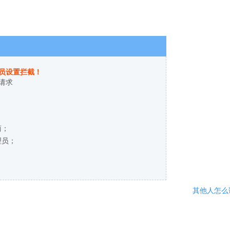
员设置拦截！
请求
商；
理员；
其他人怎么