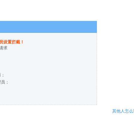
员设置拦截！
请求
商；
理员；
其他人怎么