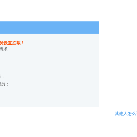
员设置拦截！
请求
商；
理员；
其他人怎么