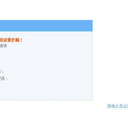
员设置拦截！
请求
商；
理员；
其他人怎么