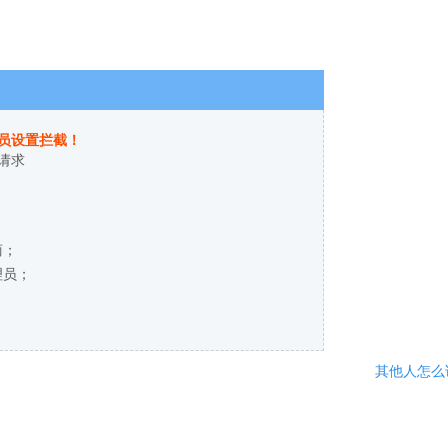
员设置拦截！
请求
商；
理员；
其他人怎么