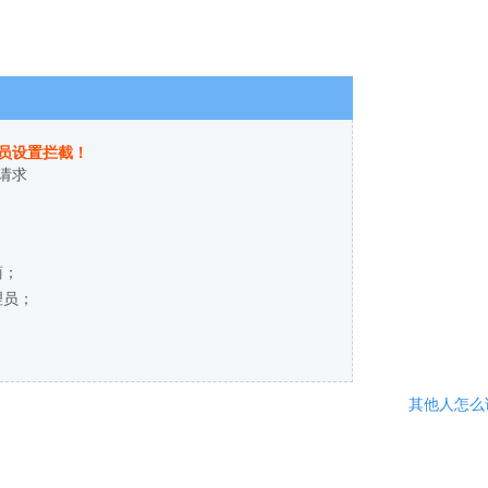
员设置拦截！
请求
商；
理员；
其他人怎么