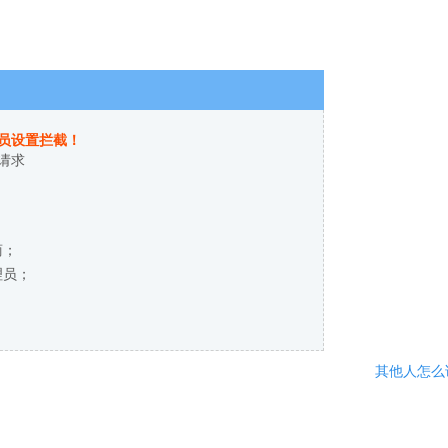
员设置拦截！
请求
商；
理员；
其他人怎么