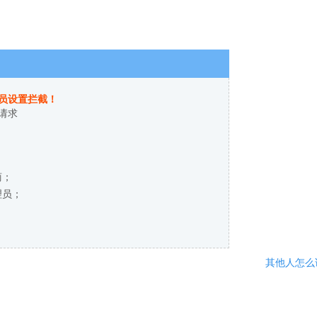
员设置拦截！
请求
商；
理员；
其他人怎么