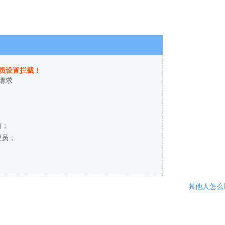
员设置拦截！
请求
商；
理员；
其他人怎么