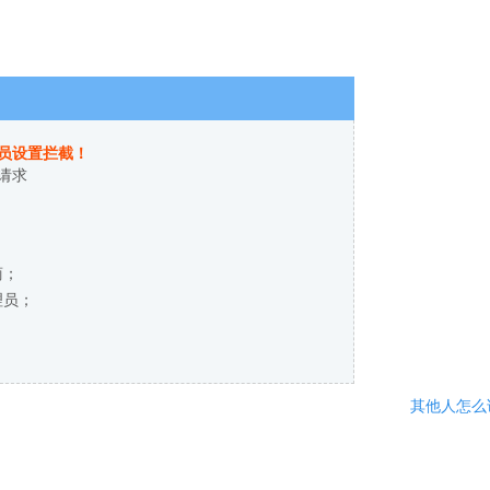
员设置拦截！
请求
商；
理员；
其他人怎么