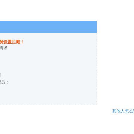
员设置拦截！
请求
商；
理员；
其他人怎么