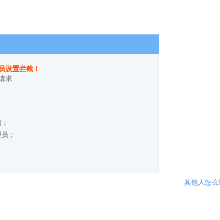
员设置拦截！
请求
商；
理员；
其他人怎么