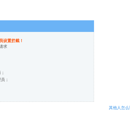
员设置拦截！
请求
商；
理员；
其他人怎么