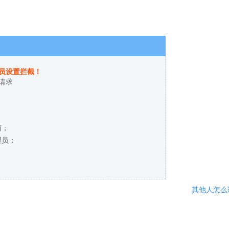
员设置拦截！
请求
商；
理员；
其他人怎么