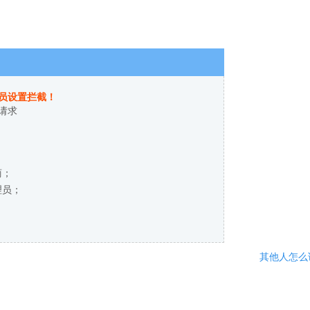
员设置拦截！
请求
商；
理员；
其他人怎么