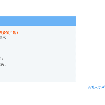
员设置拦截！
请求
商；
理员；
其他人怎么