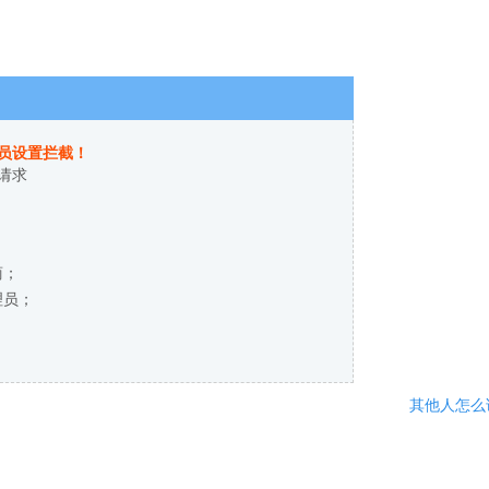
员设置拦截！
请求
商；
理员；
其他人怎么