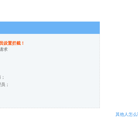
员设置拦截！
请求
商；
理员；
其他人怎么