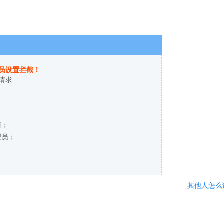
员设置拦截！
请求
商；
理员；
其他人怎么