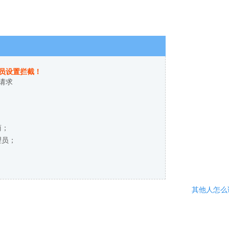
员设置拦截！
请求
商；
理员；
其他人怎么