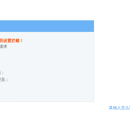
员设置拦截！
请求
商；
理员；
其他人怎么