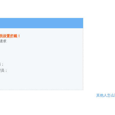
员设置拦截！
请求
商；
理员；
其他人怎么