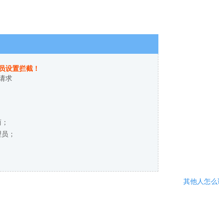
员设置拦截！
请求
商；
理员；
其他人怎么